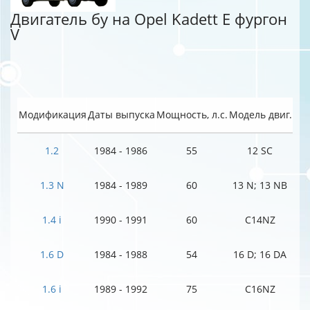
Двигатель бу на Opel Kadett E фургон
V
Модификация
Даты выпуска
Мощность, л.с.
Модель двиг.
1.2
1984 - 1986
55
12 SC
1.3 N
1984 - 1989
60
13 N; 13 NB
1.4 i
1990 - 1991
60
C14NZ
1.6 D
1984 - 1988
54
16 D; 16 DA
1.6 i
1989 - 1992
75
C16NZ