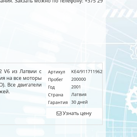
вания. Закзать можно по телефону: +375 29
2 V6 из Латвии с
KE4/911711962
Артикул
ия на все моторы
200000
Пробег
О). Все двигатели
2001
Год
жей.
Латвия
Страна
30 дней
Гарантия
Узнать цену