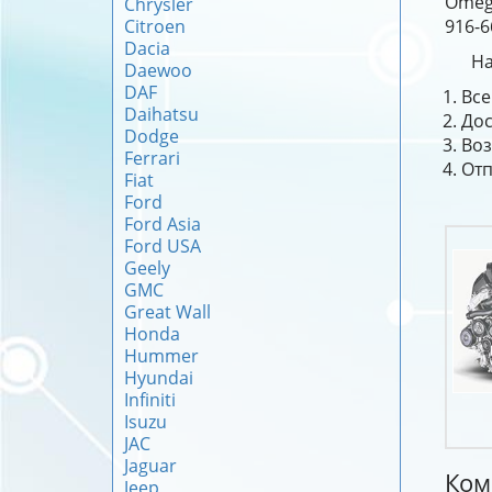
Omega
Chrysler
Citroen
916-6
Dacia
На
Daewoo
DAF
Все
Daihatsu
Дос
Dodge
Воз
Ferrari
Отп
Fiat
Ford
Ford Asia
Ford USA
Geely
GMC
Great Wall
Honda
Hummer
Hyundai
Infiniti
Isuzu
JAC
Jaguar
Ком
Jeep