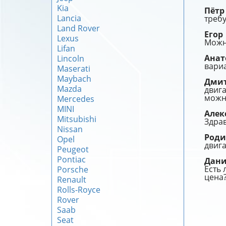
Kia
Пёт
Lancia
требу
Land Rover
Егор
Lexus
Можно
Lifan
Ана
Lincoln
вариа
Maserati
Maybach
Дми
Mazda
двига
можн
Mercedes
MINI
Алек
Mitsubishi
Здрав
Nissan
Род
Opel
двига
Peugeot
Pontiac
Дан
Есть 
Porsche
цена
Renault
Rolls-Royce
Rover
Saab
Seat