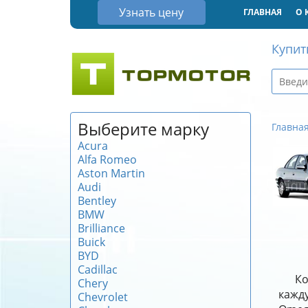
Узнать цену
ГЛАВНАЯ
О 
Купит
Выберите марку
Главна
Acura
Alfa Romeo
Aston Martin
Audi
Bentley
BMW
Brilliance
Buick
BYD
Cadillac
Ко
Chery
кажду
Chevrolet