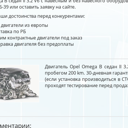
 B седан II 3.2 V6 с навесным и без навесного оборудо
6-39 или оставить заявку на сайте.
ши достоинства перед конкурентами:
 двигатели из европы
тавка по РБ
им контрактные двигатели под заказ
равка двигателя без предоплаты
Двигатель Opel Omega B седан II 3.
пробегом 200 km. 30-дневная гарант
(если установка производиться в СТ
проходят тестирование перед прода
ментарии: