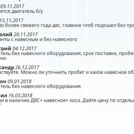
р
09.11.2017
ется двигатель б/у
15.11.2017
 более свежего года двс, главное чтоб подошел без п
толий
20.11.2017
нты с навесным и без навесного
трий
04.12.2017
тель без навесного оборудования, срок поставки, пробег
но
сандр
26.12.2017
ствуйте. Можно ли уточнить пробег и какое навесное об
ион
09.01.2018
тель без навесного оборудования
иил
16.03.2018
ли в наличии ДВС+ навесное+ коса. Дайте цену по отдельн
?