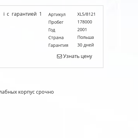
1 i c гарантией 1
XL5/8121
Артикул
178000
Пробег
2001
Год
Польша
Страна
30 дней
Гарантия
Узнать цену
глабных корпус срочно