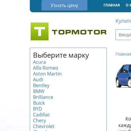
Узнать цену
ГЛАВНАЯ
О 
Купит
Выберите марку
Главна
Acura
Alfa Romeo
Aston Martin
Audi
Bentley
BMW
Brilliance
Buick
BYD
Cadillac
Ко
Chery
кажду
Chevrolet