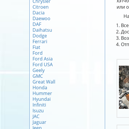
хэтчб
Chrysler
Citroen
или о
Dacia
На
Daewoo
DAF
Все
Daihatsu
Дос
Dodge
Воз
Ferrari
Отп
Fiat
Ford
Ford Asia
Ford USA
Geely
GMC
Great Wall
Honda
Hummer
Hyundai
Infiniti
Isuzu
JAC
Jaguar
Jeep