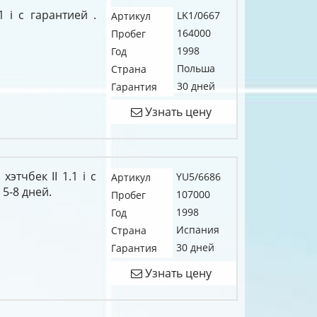
1 i c гарантией .
LK1/0667
Артикул
164000
Пробег
1998
Год
Польша
Страна
30 дней
Гарантия
Узнать цену
этчбек II 1.1 i c
YU5/6686
Артикул
5-8 дней.
107000
Пробег
1998
Год
Испания
Страна
30 дней
Гарантия
Узнать цену