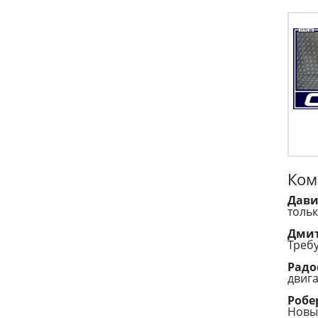
Ком
Дав
тольк
Дми
Требу
Радо
двига
Робе
Новы