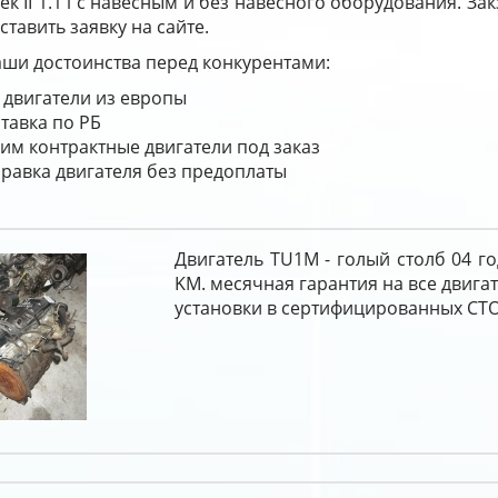
ек II 1.1 i с навесным и без навесного оборудования. За
ставить заявку на сайте.
ши достоинства перед конкурентами:
 двигатели из европы
тавка по РБ
им контрактные двигатели под заказ
равка двигателя без предоплаты
Двигатель TU1M - голый столб 04 го
KM. месячная гарантия на все двига
установки в сертифицированных СТО