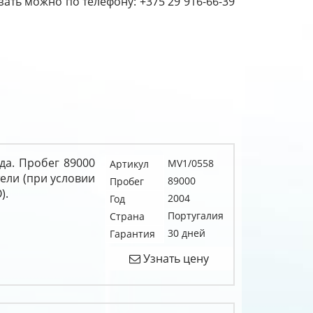
кзать можно по телефону: +375 29 916-66-39
да. Пробег 89000
MV1/0558
Артикул
тели (при условии
89000
Пробег
).
2004
Год
Португалия
Страна
30 дней
Гарантия
Узнать цену