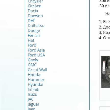
306 B
Chrysler
Citroen
39 ил
Dacia
На
Daewoo
DAF
Все
Daihatsu
Дос
Dodge
Воз
Ferrari
Отп
Fiat
Ford
Ford Asia
Ford USA
Geely
GMC
Great Wall
Honda
Hummer
Hyundai
Infiniti
Isuzu
JAC
Jaguar
Jeep