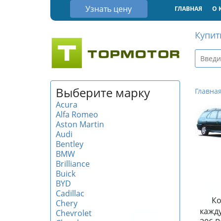
Узнать цену
ГЛАВНАЯ
О 
Купит
Выберите марку
Главна
Acura
Alfa Romeo
Aston Martin
Audi
Bentley
BMW
Brilliance
Buick
BYD
Cadillac
Ко
Chery
кажду
Chevrolet