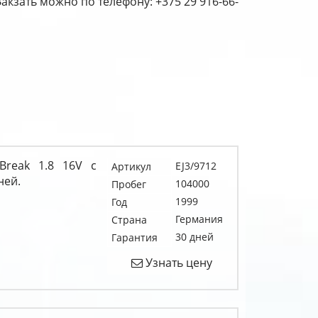
Закзать можно по телефону: +375 29 916-66-
Break 1.8 16V c
EJ3/9712
Артикул
ней.
104000
Пробег
1999
Год
Германия
Страна
30 дней
Гарантия
Узнать цену