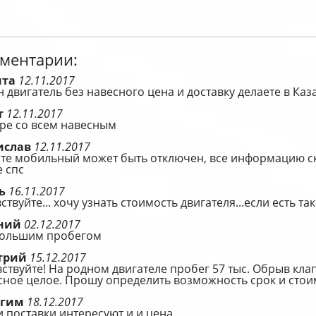
ментарии:
ита
12.11.2017
 двигатель без навесного цена и доставку делаете в Каз
т
12.11.2017
ре со всем навесным
ислав
12.11.2017
те мобильный может быть отключен, все информацию ск
 спс
рь
16.11.2017
ствуйте... хочу узнать стоимость двигателя...если есть так
ений
02.12.2017
большим пробегом
трий
15.12.2017
ствуйте! На родном двигателе пробег 57 тыс. Обрыв кла
ное целое. Прошу определить возможность срок и стои
агим
18.12.2017
 поставки интересуют и и цена