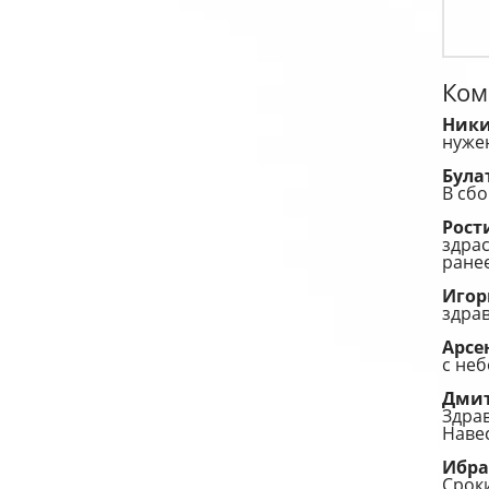
Ком
Ник
нужен
Була
В сбо
Рост
здрас
ранее
Иго
здрав
Арс
с не
Дми
Здрав
Навес
Ибр
Сроки