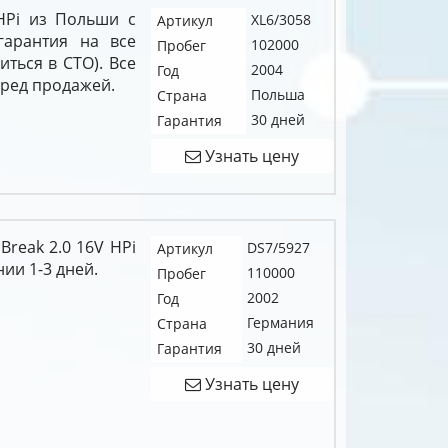
HPi из Польши с
XL6/3058
Артикул
гарантия на все
102000
Пробег
иться в СТО). Все
2004
Год
еред продажей.
Польша
Страна
30 дней
Гарантия
Узнать цену
Break 2.0 16V HPi
DS7/5927
Артикул
нии 1-3 дней.
110000
Пробег
2002
Год
Германия
Страна
30 дней
Гарантия
Узнать цену