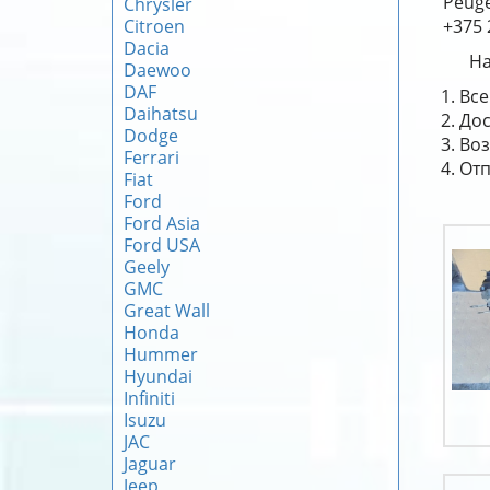
Peuge
Chrysler
Citroen
+375 
Dacia
На
Daewoo
DAF
Все
Daihatsu
Дос
Dodge
Воз
Ferrari
Отп
Fiat
Ford
Ford Asia
Ford USA
Geely
GMC
Great Wall
Honda
Hummer
Hyundai
Infiniti
Isuzu
JAC
Jaguar
Jeep