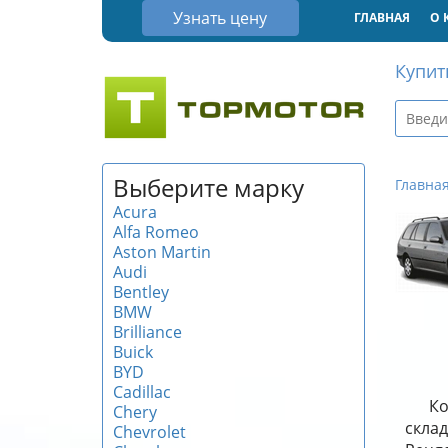
Узнать цену
ГЛАВНАЯ
О 
Купит
Выберите марку
Главна
Acura
Alfa Romeo
Aston Martin
Audi
Bentley
BMW
Brilliance
Buick
BYD
Cadillac
Ко
Chery
скла
Chevrolet