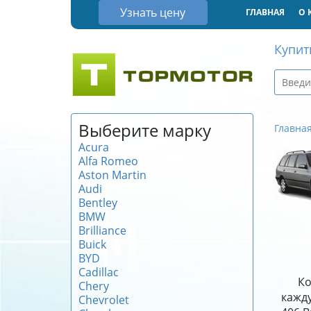
Узнать цену
ГЛАВНАЯ
О 
Купит
Выберите марку
Главна
Acura
Alfa Romeo
Aston Martin
Audi
Bentley
BMW
Brilliance
Buick
BYD
Cadillac
Ко
Chery
кажду
Chevrolet