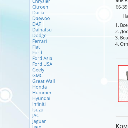
406 B
Chrysler
Citroen
66-39
Dacia
На
Daewoo
DAF
Все
Daihatsu
Дос
Dodge
Воз
Ferrari
Отп
Fiat
Ford
Ford Asia
Ford USA
Geely
GMC
Great Wall
Honda
Hummer
Hyundai
Infiniti
Isuzu
JAC
Jaguar
Ком
Jeep