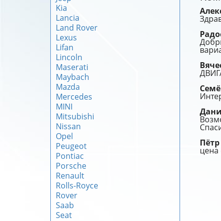
Kia
Алек
Lancia
Здрав
Land Rover
Радо
Lexus
Добры
Lifan
вариа
Lincoln
Вяче
Maserati
ДВИГ
Maybach
Mazda
Сем
Интер
Mercedes
MINI
Дан
Mitsubishi
Возмо
Nissan
Спаси
Opel
Пёт
Peugeot
цена
Pontiac
Porsche
Renault
Rolls-Royce
Rover
Saab
Seat