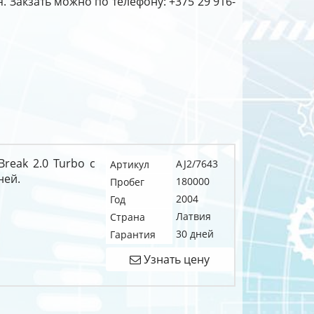
. Закзать можно по телефону: +375 29 916-
reak 2.0 Turbo c
AJ2/7643
Артикул
ней.
180000
Пробег
2004
Год
Латвия
Страна
30 дней
Гарантия
Узнать цену