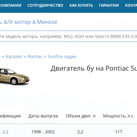
КОМПАНИИ
СОТРУДНИЧЕСТВО
КАК КУПИТЬ
ГАРАНТИИ
КОНТ
ь Б/У мотор в Минске
я
Каталог
Pontiac
Sunfire седан
Двигатель бу на Pontiac S
ификация
Даты выпуска
Объем двиг. л
Мощность, л.с.
2.2
1998 - 2002
2,2
117