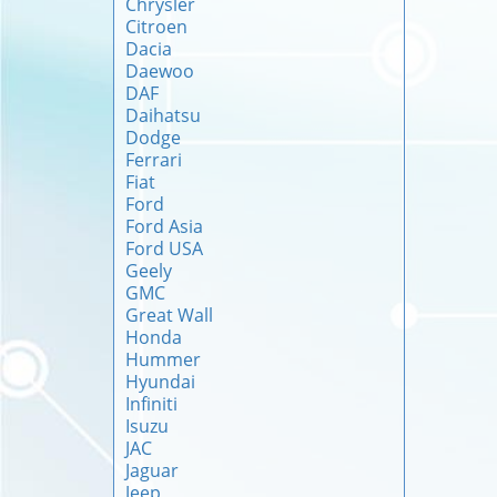
Chrysler
Citroen
Dacia
Daewoo
DAF
Daihatsu
Dodge
Ferrari
Fiat
Ford
Ford Asia
Ford USA
Geely
GMC
Great Wall
Honda
Hummer
Hyundai
Infiniti
Isuzu
JAC
Jaguar
Jeep