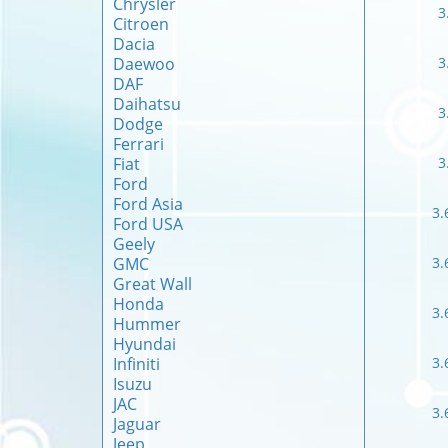
Chrysler
3
Citroen
Dacia
Daewoo
3
DAF
Daihatsu
3
Dodge
Ferrari
Fiat
3
Ford
Ford Asia
3.
Ford USA
Geely
GMC
3.
Great Wall
Honda
3.
Hummer
Hyundai
Infiniti
3.
Isuzu
JAC
3.
Jaguar
Jeep