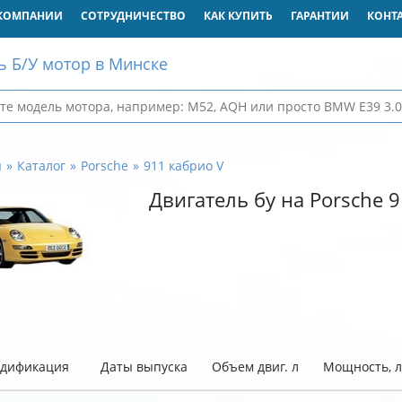
КОМПАНИИ
СОТРУДНИЧЕСТВО
КАК КУПИТЬ
ГАРАНТИИ
КОНТ
ь Б/У мотор в Минске
я
Каталог
Porsche
911 кабрио V
Двигатель бу на Porsche 
дификация
Даты выпуска
Объем двиг. л
Мощность, л