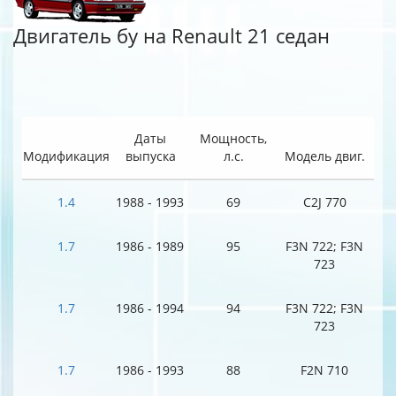
Двигатель бу на Renault 21 седан
Даты
Мощность,
Модификация
выпуска
л.с.
Модель двиг.
1.4
1988 - 1993
69
C2J 770
1.7
1986 - 1989
95
F3N 722; F3N
723
1.7
1986 - 1994
94
F3N 722; F3N
723
1.7
1986 - 1993
88
F2N 710