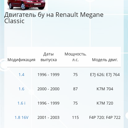
Двигатель бу на Renault Megane
Classic
Даты
Мощность,
Модификация
выпуска
л.с.
Модель двиг.
1.4
1996 - 1999
75
E7J 626; E7J 764
1.6
2000 - 2000
87
K7M 704
1.6 i
1996 - 1999
75
K7M 720
1.8 16V
2001 - 2003
115
F4P 720; F4P 722