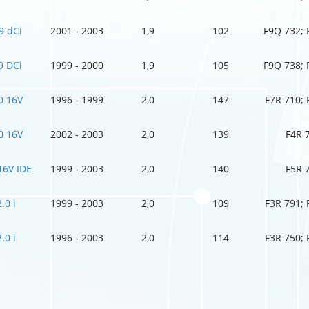
9 dCi
2001 - 2003
1,9
102
F9Q 732; 
9 DCi
1999 - 2000
1,9
105
F9Q 738; 
0 16V
1996 - 1999
2,0
147
F7R 710; 
0 16V
2002 - 2003
2,0
139
F4R 
16V IDE
1999 - 2003
2,0
140
F5R 
2.0 i
1999 - 2003
2,0
109
F3R 791; 
2.0 i
1996 - 2003
2,0
114
F3R 750; 