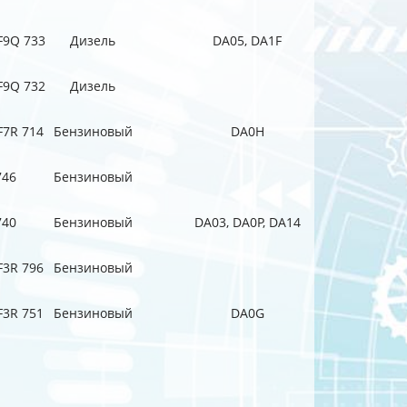
F9Q 733
Дизель
DA05, DA1F
F9Q 732
Дизель
F7R 714
Бензиновый
DA0H
746
Бензиновый
740
Бензиновый
DA03, DA0P, DA14
F3R 796
Бензиновый
F3R 751
Бензиновый
DA0G