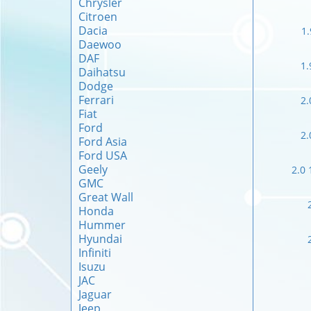
Chrysler
Citroen
Dacia
1.
Daewoo
DAF
1.
Daihatsu
Dodge
Ferrari
2.
Fiat
Ford
2.
Ford Asia
Ford USA
Geely
2.0 
GMC
Great Wall
Honda
Hummer
Hyundai
Infiniti
Isuzu
JAC
Jaguar
Jeep