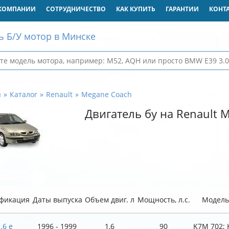
КОМПАНИИ
СОТРУДНИЧЕСТВО
КАК КУПИТЬ
ГАРАНТИИ
КОНТ
ь Б/У мотор в Минске
я
Каталог
Renault
Megane Coach
Двигатель бу на Renault 
фикация
Даты выпуска
Объем двиг. л
Мощность, л.с.
Модель 
.6 e
1996 - 1999
1,6
90
K7M 702; 