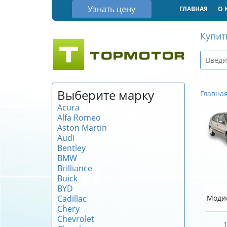
Узнать цену
ГЛАВНАЯ
О 
Купит
Выберите марку
Главна
Acura
Alfa Romeo
Aston Martin
Audi
Bentley
BMW
Brilliance
Buick
BYD
Cadillac
Моди
Chery
Chevrolet
1