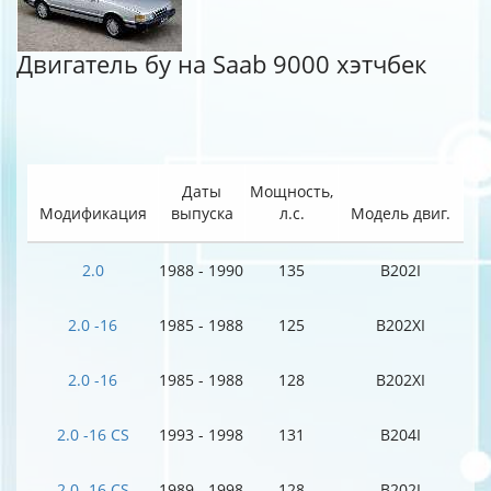
Двигатель бу на Saab 9000 хэтчбек
Даты
Мощность,
Модификация
выпуска
л.с.
Модель двиг.
2.0
1988 - 1990
135
B202I
2.0 -16
1985 - 1988
125
B202XI
2.0 -16
1985 - 1988
128
B202XI
2.0 -16 CS
1993 - 1998
131
B204I
2.0 -16 CS
1989 - 1998
128
B202I