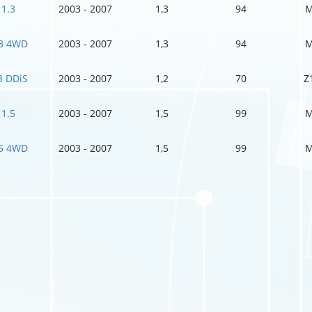
1.3
2003 - 2007
1,3
94
M
.3 4WD
2003 - 2007
1,3
94
M
3 DDiS
2003 - 2007
1,2
70
Z
1.5
2003 - 2007
1,5
99
M
.5 4WD
2003 - 2007
1,5
99
M