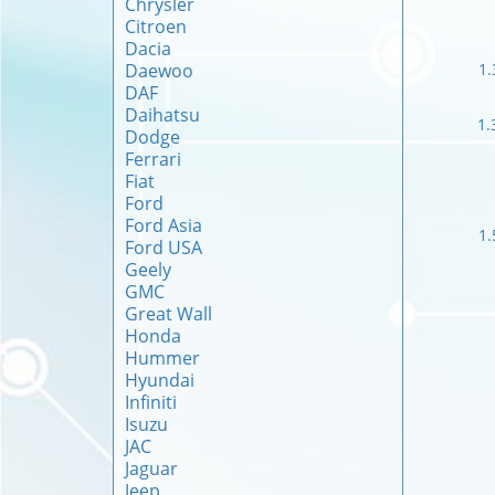
Chrysler
Citroen
Dacia
Daewoo
1
DAF
Daihatsu
1.
Dodge
Ferrari
Fiat
Ford
Ford Asia
1
Ford USA
Geely
GMC
Great Wall
Honda
Hummer
Hyundai
Infiniti
Isuzu
JAC
Jaguar
Jeep