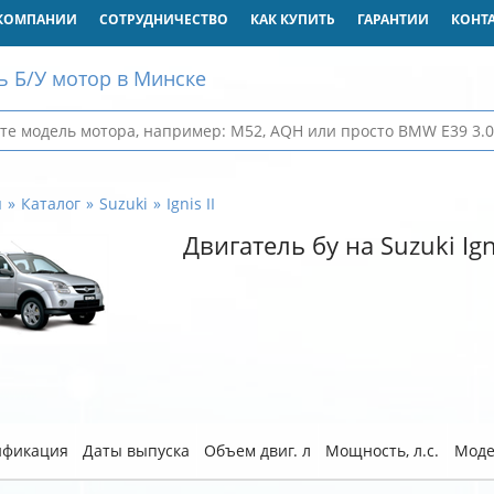
КОМПАНИИ
СОТРУДНИЧЕСТВО
КАК КУПИТЬ
ГАРАНТИИ
КОНТ
ь Б/У мотор в Минске
я
Каталог
Suzuki
Ignis II
Двигатель бу на Suzuki Igni
фикация
Даты выпуска
Объем двиг. л
Мощность, л.с.
Моде