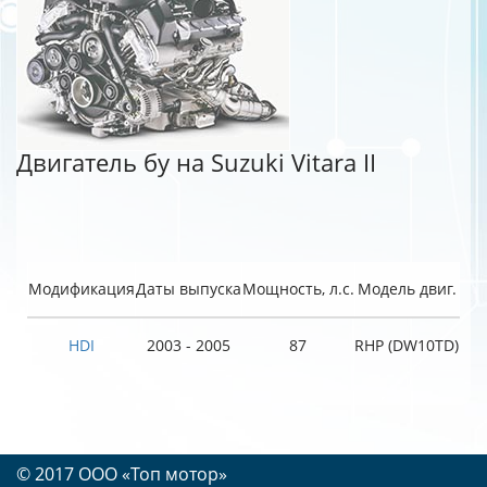
Двигатель бу на Suzuki Vitara II
Модификация
Даты выпуска
Мощность, л.с.
Модель двиг.
HDI
2003 - 2005
87
RHP (DW10TD)
© 2017 OOO «Топ мотор»