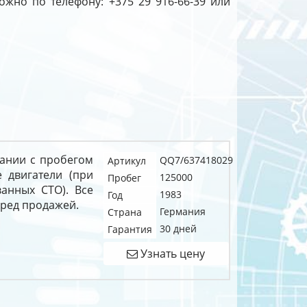
ожно по телефону: +375 29 916-66-39 или
рмании с пробегом
QQ7/637418029
Артикул
 двигатели (при
125000
Пробег
анных СТО). Все
1983
Год
еред продажей.
Германия
Страна
30 дней
Гарантия
Узнать цену