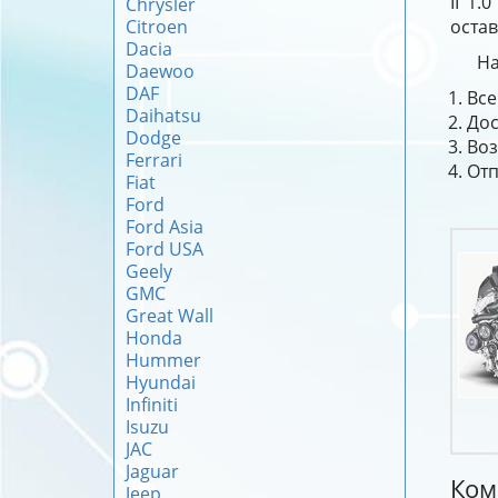
II 1.
Chrysler
Citroen
остав
Dacia
На
Daewoo
DAF
Все
Daihatsu
Дос
Dodge
Воз
Ferrari
Отп
Fiat
Ford
Ford Asia
Ford USA
Geely
GMC
Great Wall
Honda
Hummer
Hyundai
Infiniti
Isuzu
JAC
Jaguar
Ком
Jeep