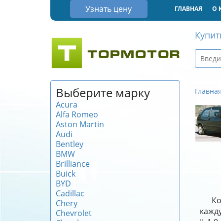
Узнать цену
ГЛАВНАЯ
О 
Купит
Выберите марку
Главна
Acura
Alfa Romeo
Aston Martin
Audi
Bentley
BMW
Brilliance
Buick
BYD
Cadillac
Ко
Chery
кажду
Chevrolet