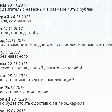
сим
10.11.2017
 двигатель с навесным в размере 40тыс рублей
трий
14.11.2017
сква, самовывоз
ел
14.11.2017
тель, проводка, эбу
ард
17.11.2017
 ли заменить мой двигатель на более мощный, этот стук
г
19.11.2017
без навесного
сим
22.11.2017
есует цена на данный двигатель.спасибо!
лав
03.12.2017
есует стоимость двс и комплектация?
ан
05.12.2017
есует блок с поршневой.
толий
12.12.2017
ко будет стоить с доставкой в г йошкар-ола
ард
05.01.2018