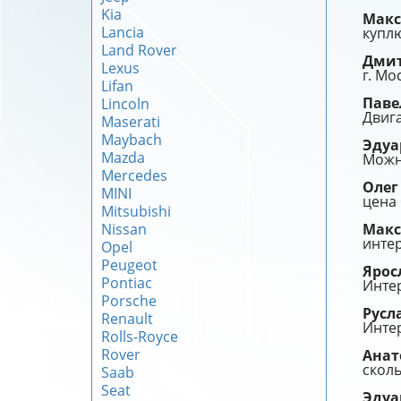
Kia
Мак
Lancia
куплю
Land Rover
Дми
Lexus
г. Мо
Lifan
Пав
Lincoln
Двига
Maserati
Maybach
Эду
Mazda
Можно
Mercedes
Оле
MINI
цена 
Mitsubishi
Nissan
Мак
интер
Opel
Peugeot
Ярос
Pontiac
Интер
Porsche
Русл
Renault
Интер
Rolls-Royce
Rover
Ана
сколь
Saab
Seat
Эду