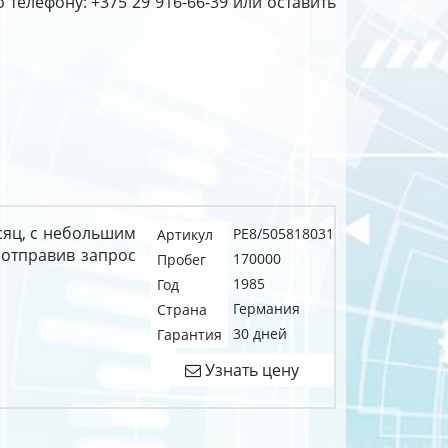
телефону: +375 29 916-66-39 или оставить
сяц, с небольшим
PE8/505818031
Артикул
 отправив запрос
170000
Пробег
1985
Год
Германия
Страна
30 дней
Гарантия
Узнать цену