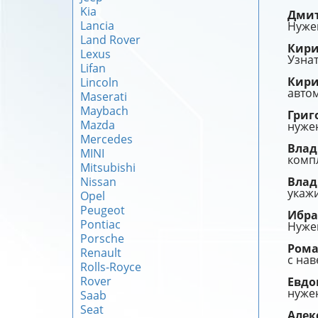
Kia
Дми
Lancia
Нуже
Land Rover
Кир
Lexus
Узнат
Lifan
Кир
Lincoln
авто
Maserati
Maybach
Григ
Mazda
нужен
Mercedes
Влад
MINI
компл
Mitsubishi
Nissan
Влад
укажи
Opel
Peugeot
Ибр
Pontiac
Нуже
Porsche
Ром
Renault
с на
Rolls-Royce
Rover
Евд
нужен
Saab
Seat
Алек