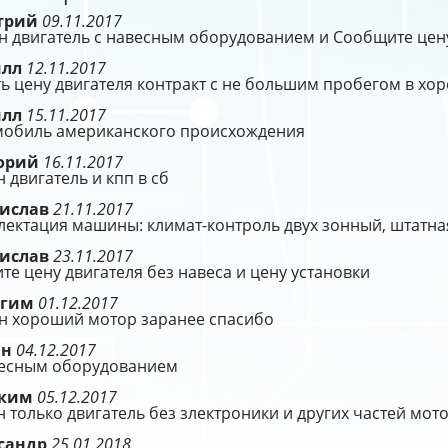
трий
09.11.2017
н двигатель с навесным оборудованием и Сообщите цен
илл
12.11.2017
ь цену двигателя контракт с не большим пробегом в хор
илл
15.11.2017
мобиль американского происхождения
орий
16.11.2017
 двигатель и кпп в сб
ислав
21.11.2017
ектация машины: климат-контроль двух зонный, штатна
ислав
23.11.2017
те цену двигателя без навеса и цену установки
агим
01.12.2017
н хороший мотор заранее спасибо
ан
04.12.2017
весным оборудованием
оким
05.12.2017
 только двигатель без злектроники и других частей мот
сандр
25.01.2018