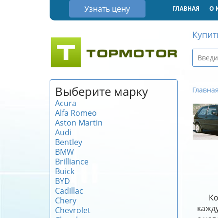
Узнать цену
ГЛАВНАЯ
О 
Купит
Выберите марку
Главна
Acura
Alfa Romeo
Aston Martin
Audi
Bentley
BMW
Brilliance
Buick
BYD
Cadillac
Ко
Chery
кажду
Chevrolet