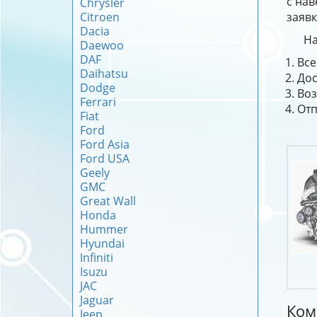
с нав
Chrysler
Citroen
заявк
Dacia
На
Daewoo
DAF
Все
Daihatsu
Дос
Dodge
Воз
Ferrari
Отп
Fiat
Ford
Ford Asia
Ford USA
Geely
GMC
Great Wall
Honda
Hummer
Hyundai
Infiniti
Isuzu
JAC
Jaguar
Ком
Jeep