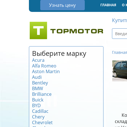
Узнать цену
ГЛАВНАЯ
О 
Купит
Выберите марку
Главна
Acura
Alfa Romeo
Aston Martin
Audi
Bentley
BMW
Brilliance
Buick
BYD
Cadillac
Ко
Chery
склад
Chevrolet