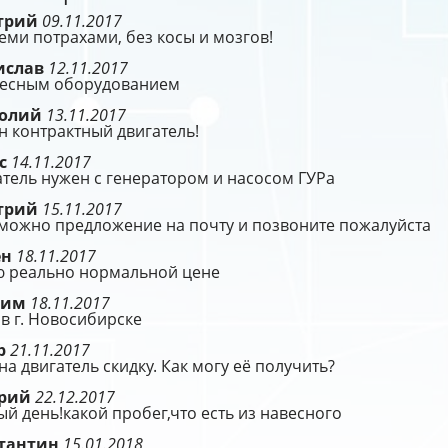
трий
09.11.2017
еми потрахами, без косы и мозгов!
ислав
12.11.2017
весным оборудованием
толий
13.11.2017
 контрактный двигатель!
с
14.11.2017
тель нужен с генератором и насосом ГУРа
трий
15.11.2017
 можно предложение на почту и позвоните пожалуйста
ен
18.11.2017
ю реально нормальной цене
сим
18.11.2017
в г. Новосибирске
р
21.11.2017
на двигатель скидку. Как могу её получить?
ерий
22.12.2017
й день!какой пробег,что есть из навесного
тантин
15.01.2018