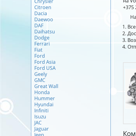
на Vo
Chrysler
Citroen
+375 
Dacia
На
Daewoo
DAF
Все
Daihatsu
Дос
Dodge
Воз
Ferrari
Отп
Fiat
Ford
Ford Asia
Ford USA
Geely
GMC
Great Wall
Honda
Hummer
Hyundai
Infiniti
Isuzu
JAC
Jaguar
Ком
Jeep