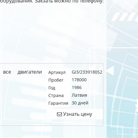
о оборудования. Закзать можно по телефону:
 все двигатели
GI3/233918052
Артикул
178000
Пробег
1986
Год
Латвия
Страна
30 дней
Гарантия
Узнать цену