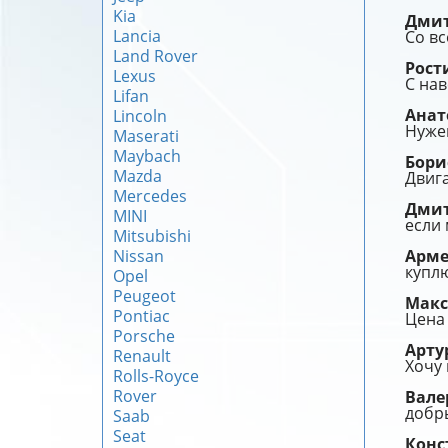
Kia
Дми
Lancia
Со вс
Land Rover
Рост
Lexus
С на
Lifan
Ана
Lincoln
Нужен
Maserati
Maybach
Бори
Mazda
Двига
Mercedes
Дми
MINI
если
Mitsubishi
Nissan
Арм
купл
Opel
Peugeot
Мак
Pontiac
Цена 
Porsche
Арту
Renault
Хочу 
Rolls-Royce
Rover
Вал
добры
Saab
Seat
Конс