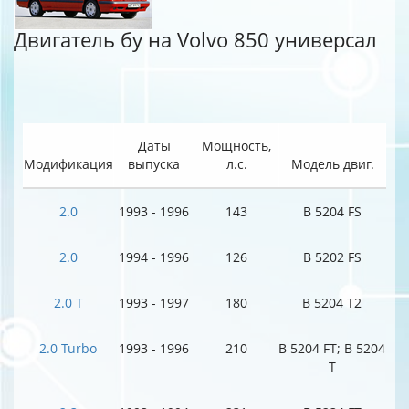
Двигатель бу на Volvo 850 универсал
Даты
Мощность,
Модификация
выпуска
л.с.
Модель двиг.
2.0
1993 - 1996
143
B 5204 FS
2.0
1994 - 1996
126
B 5202 FS
2.0 T
1993 - 1997
180
B 5204 T2
2.0 Turbo
1993 - 1996
210
B 5204 FT; B 5204
T