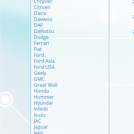
Chrysler
Citroen
Dacia
Daewoo
DAF
Daihatsu
Dodge
Ferrari
Fiat
Ford
Ford Asia
Ford USA
Geely
GMC
Great Wall
Honda
Hummer
Hyundai
Infiniti
Isuzu
JAC
Jaguar
Jeep