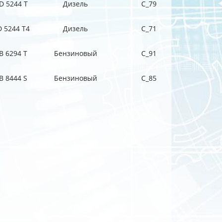
D 5244 T
Дизель
C_79
D 5244 T4
Дизель
C_71
B 6294 T
Бензиновый
C_91
B 8444 S
Бензиновый
C_85