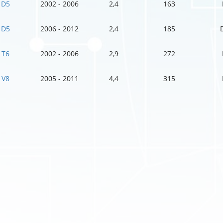
D5
2002 - 2006
2,4
163
D5
2006 - 2012
2,4
185
T6
2002 - 2006
2,9
272
V8
2005 - 2011
4,4
315