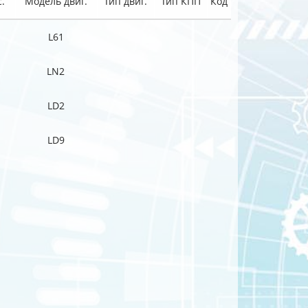
.
Модель двиг.
Тип двиг.
Тип КПП
Код
L61
LN2
LD2
LD9