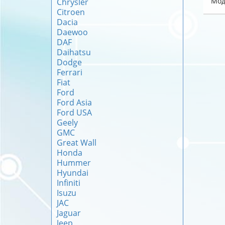
Мод
Chrysler
Citroen
Dacia
Daewoo
DAF
Daihatsu
Dodge
Ferrari
Fiat
Ford
Ford Asia
Ford USA
Geely
GMC
Great Wall
Honda
Hummer
Hyundai
Infiniti
Isuzu
JAC
Jaguar
Jeep