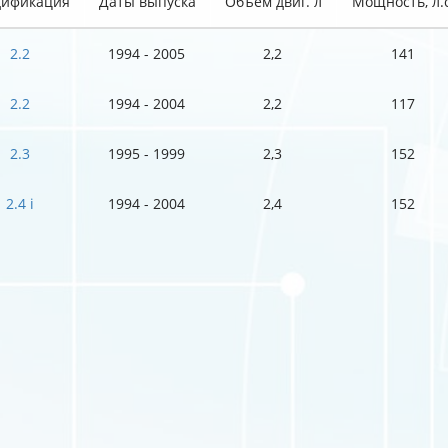
ификация
Даты выпуска
Объем двиг. л
Мощность, л.с
2.2
1994 - 2005
2,2
141
2.2
1994 - 2004
2,2
117
2.3
1995 - 1999
2,3
152
2.4 i
1994 - 2004
2,4
152