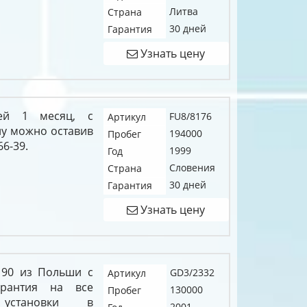
Литва
Страна
30 дней
Гарантия
Узнать цену
ией 1 месяц, с
FU8/8176
Артикул
у можно оставив
194000
Пробег
66-39.
1999
Год
Словения
Страна
30 дней
Гарантия
Узнать цену
I 90 из Польши с
GD3/2332
Артикул
арантия на все
130000
Пробег
установки в
2001