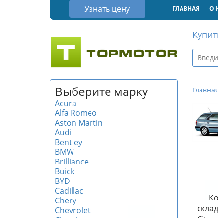
Узнать цену
ГЛАВНАЯ
О 
Купит
Выберите марку
Главна
Acura
Alfa Romeo
Aston Martin
Audi
Bentley
BMW
Brilliance
Buick
BYD
Cadillac
Ко
Chery
склад
Chevrolet