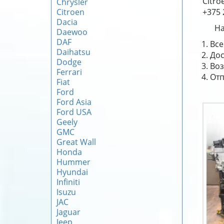
Citro
Chrysler
Citroen
+375 
Dacia
На
Daewoo
DAF
Все
Daihatsu
Дос
Dodge
Воз
Ferrari
Отп
Fiat
Ford
Ford Asia
Ford USA
Geely
GMC
Great Wall
Honda
Hummer
Hyundai
Infiniti
Isuzu
JAC
Jaguar
Jeep