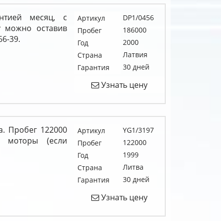
нтией месяц, с
DP1/0456
Артикул
у можно оставив
186000
Пробег
66-39.
2000
Год
Латвия
Страна
30 дней
Гарантия
Узнать цену
а. Пробег 122000
YG1/3197
Артикул
е моторы (если
122000
Пробег
1999
Год
Литва
Страна
30 дней
Гарантия
Узнать цену