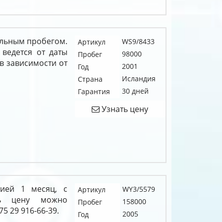
альным пробегом.
WS9/8433
Артикул
 ведется от даты
98000
Пробег
 в зависимости от
2001
Год
Исландия
Страна
30 дней
Гарантия
Узнать цену
ией 1 месяц, с
WY3/5579
Артикул
ть цену можно
158000
Пробег
5 29 916-66-39.
2005
Год