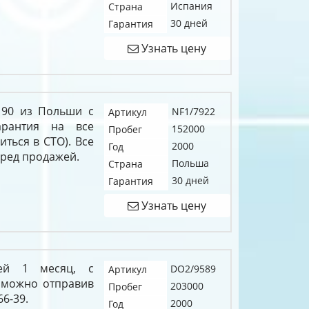
Испания
Страна
30 дней
Гарантия
Узнать цену
I 90 из Польши с
NF1/7922
Артикул
арантия на все
152000
Пробег
иться в СТО). Все
2000
Год
еред продажей.
Польша
Страна
30 дней
Гарантия
Узнать цену
ией 1 месяц, с
DO2/9589
Артикул
 можно отправив
203000
Пробег
66-39.
2000
Год