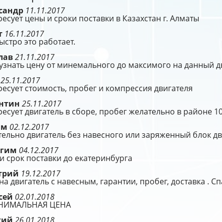
сандр
11.11.2017
есует цены и сроки поставки в Казахстан г. Алматы
т
16.11.2017
ыстро это работает.
лав
21.11.2017
узнать цену от минемального до максимого на данный д
р
25.11.2017
есует стоимость, пробег и компрессия двигателя
нтин
25.11.2017
есует двигатель в сборе, пробег желательно в районе 10
им
02.12.2017
ельно двигатель без навесного или заряженный блок дв
агим
04.12.2017
и срок поставки до екатеринбурга
трий
19.12.2017
на двигатель с навесным, гарантии, пробег, доставка . С
сей
02.01.2018
ИНИМАЛЬНАЯ ЦЕНА
гий
26.01.2018