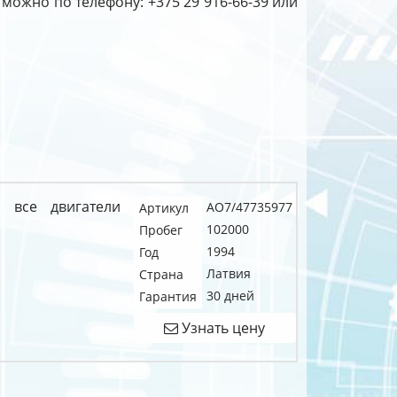
 можно по телефону: +375 29 916-66-39 или
 все двигатели
AO7/47735977
Артикул
102000
Пробег
1994
Год
Латвия
Страна
30 дней
Гарантия
Узнать цену