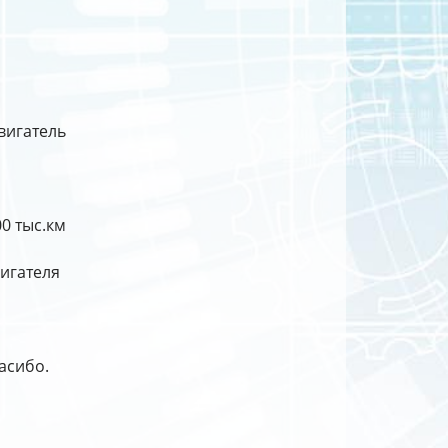
вигатель
0 тыс.км
игателя
пасибо.