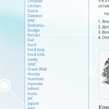
II 4.
Chrysler
Citroen
остав
Dacia
На
Daewoo
DAF
Все
Daihatsu
Дос
Dodge
Воз
Ferrari
Отп
Fiat
Ford
Ford Asia
Ford USA
Geely
GMC
Great Wall
Honda
Hummer
Hyundai
Infiniti
Isuzu
JAC
Jaguar
Ком
Jeep