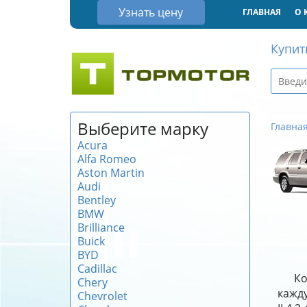
Узнать цену
ГЛАВНАЯ
О 
Купит
Выберите марку
Главна
Acura
Alfa Romeo
Aston Martin
Audi
Bentley
BMW
Brilliance
Buick
BYD
Cadillac
Ко
Chery
кажду
Chevrolet