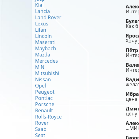
Kia
Алек
Lancia
Интер
Land Rover
Була
Lexus
Как б
Lifan
Ярос
Lincoln
Хочу 
Maserati
Maybach
Пёт
Mazda
Интер
Mercedes
Вале
MINI
Интер
Mitsubishi
Nissan
Вад
желат
Opel
Peugeot
Ибр
Pontiac
цена 
Porsche
Дми
Renault
цену 
Rolls-Royce
Rover
Алек
...М
Saab
Seat
Геор