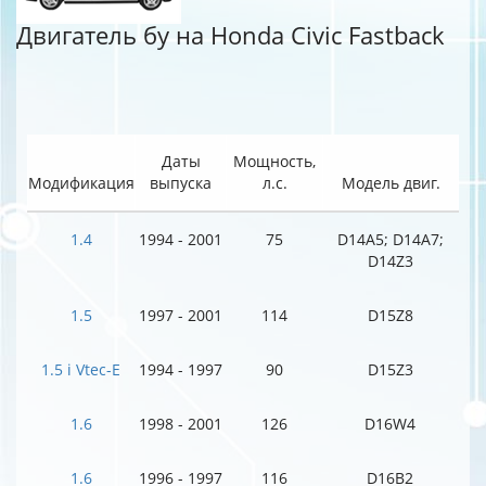
Двигатель бу на Honda Civic Fastback
Даты
Мощность,
Модификация
выпуска
л.с.
Модель двиг.
1.4
1994 - 2001
75
D14A5; D14A7;
D14Z3
1.5
1997 - 2001
114
D15Z8
1.5 i Vtec-E
1994 - 1997
90
D15Z3
1.6
1998 - 2001
126
D16W4
1.6
1996 - 1997
116
D16B2