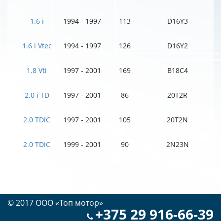
1.6 i
1994 - 1997
113
D16Y3
1.6 i Vtec
1994 - 1997
126
D16Y2
1.8 Vti
1997 - 2001
169
B18C4
2.0 i TD
1997 - 2001
86
20T2R
2.0 TDiC
1997 - 2001
105
20T2N
2.0 TDiC
1999 - 2001
90
2N23N
© 2017 OOO «Топ мотор»
+375 29 916-66-39