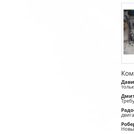
Ком
Дав
тольк
Дми
Требу
Радо
двига
Робе
Новы