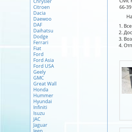
Civic
Chrysler
Citroen
66-39
Dacia
На
Daewoo
DAF
Все
Daihatsu
Дос
Dodge
Воз
Ferrari
Отп
Fiat
Ford
Ford Asia
Ford USA
Geely
GMC
Great Wall
Honda
Hummer
Hyundai
Infiniti
Isuzu
JAC
Jaguar
Jeep