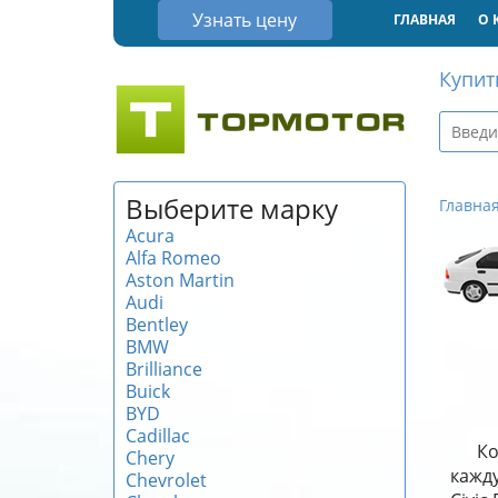
Узнать цену
ГЛАВНАЯ
О 
Купит
Выберите марку
Главна
Acura
Alfa Romeo
Aston Martin
Audi
Bentley
BMW
Brilliance
Buick
BYD
Cadillac
Ко
Chery
кажду
Chevrolet