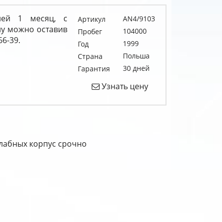
ией 1 месяц, с
AN4/9103
Артикул
у можно оставив
104000
Пробег
66-39.
1999
Год
Польша
Страна
30 дней
Гарантия
Узнать цену
глабных корпус срочно