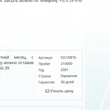
я. Закзать можно по телефону: +375 29 916-
нтией месяц, с
SG1/0876
Артикул
у можно оставив
210000
Пробег
66-39.
2001
Год
Германия
Страна
30 дней
Гарантия
Узнать цену