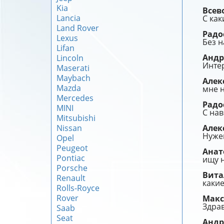
Kia
Всев
Lancia
С как
Land Rover
Радо
Lexus
Без н
Lifan
Анд
Lincoln
Интер
Maserati
Maybach
Алек
Mazda
мне н
Mercedes
Радо
MINI
С нав
Mitsubishi
Nissan
Алек
Нужен
Opel
Peugeot
Ана
Pontiac
ищу 
Porsche
Вит
Renault
какие
Rolls-Royce
Rover
Мак
Здрав
Saab
Seat
Анд