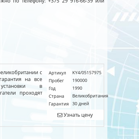
жно по телефону: +375 29 916-66-39 или
 Великобритании с
KY4/05157975
Артикул
гарантия на все
190000
Пробег
становки в
1990
Год
гатели проходят
Великобритания
Страна
30 дней
Гарантия
Узнать цену