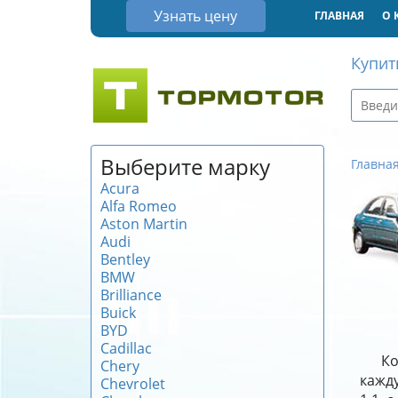
Узнать цену
ГЛАВНАЯ
О 
Купит
Выберите марку
Главна
Acura
Alfa Romeo
Aston Martin
Audi
Bentley
BMW
Brilliance
Buick
BYD
Cadillac
Ко
Chery
кажду
Chevrolet