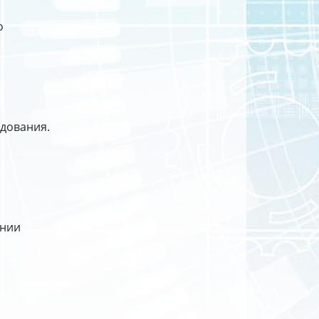
о
удования.
ании