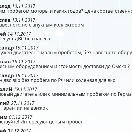
олод
10.11.2017
им пробегом моторы и каких годов? Цена соответственн
слав
13.11.2017
авесного,но с впукным коллектором
рей
14.11.2017
есует ДВС без навеса
сандр
15.11.2017
ужен двигатель с малым пробегом, без навесного обор
слав
16.11.2017
есным оборудованием и стоимость доставки до Омска ?
сандр
19.11.2017
 двс вкр без пробега по РФ или коленвал для вкр
толий
19.11.2017
новый двигатель или с минимальным пробегом по Герм
алий
27.11.2017
 гарантии на движок
сим
01.12.2017
ствуйте! Интересуют цены и пробег.
рей
07.12.2017