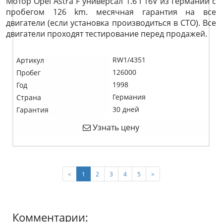
Мотор Opel Astra F универсал 1.6 i 16V из Германии с
пробегом 126 km. месячная гарантия на все
двигатели (если установка производиться в СТО). Все
двигатели проходят тестирование перед продажей.
RW1/4351
Артикул
126000
Пробег
1998
Год
Германия
Страна
30 дней
Гарантия
Узнать цену
(current)
<
1
2
3
4
5
>
Комментарии: