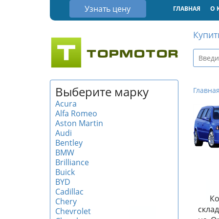
Узнать цену
ГЛАВНАЯ
О 
Купит
Выберите марку
Главна
Acura
Alfa Romeo
Aston Martin
Audi
Bentley
BMW
Brilliance
Buick
BYD
Cadillac
Ко
Chery
склад
Chevrolet