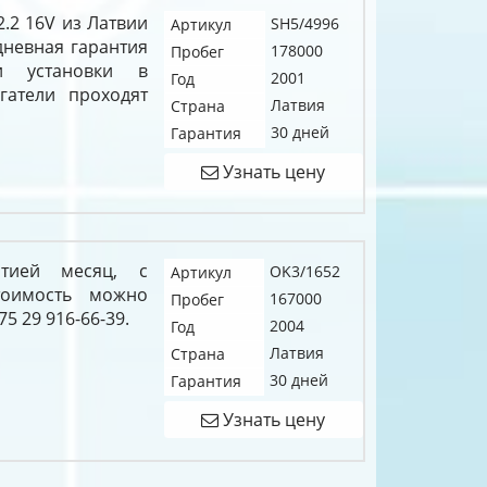
2.2 16V из Латвии
SH5/4996
Артикул
дневная гарантия
178000
Пробег
и установки в
2001
Год
гатели проходят
Латвия
Страна
30 дней
Гарантия
Узнать цену
нтией месяц, с
OK3/1652
Артикул
тоимость можно
167000
Пробег
5 29 916-66-39.
2004
Год
Латвия
Страна
30 дней
Гарантия
Узнать цену