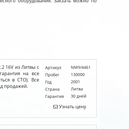
авесного оборудования. Закзать можно по
2.2 16V из Литвы с
NM9/4461
Артикул
гарантия на все
130000
Пробег
ться в СТО). Все
2001
Год
д продажей.
Литва
Страна
30 дней
Гарантия
Узнать цену