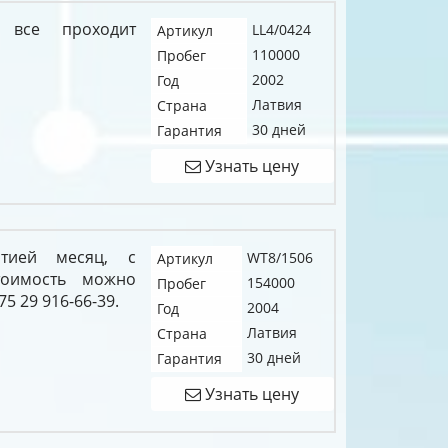
 все проходит
LL4/0424
Артикул
110000
Пробег
2002
Год
Латвия
Страна
30 дней
Гарантия
Узнать цену
нтией месяц, с
WT8/1506
Артикул
тоимость можно
154000
Пробег
5 29 916-66-39.
2004
Год
Латвия
Страна
30 дней
Гарантия
Узнать цену