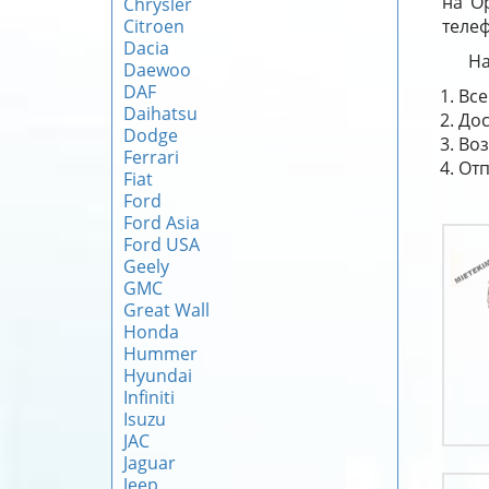
на O
Chrysler
Citroen
телеф
Dacia
На
Daewoo
DAF
Все
Daihatsu
Дос
Dodge
Воз
Ferrari
Отп
Fiat
Ford
Ford Asia
Ford USA
Geely
GMC
Great Wall
Honda
Hummer
Hyundai
Infiniti
Isuzu
JAC
Jaguar
Jeep