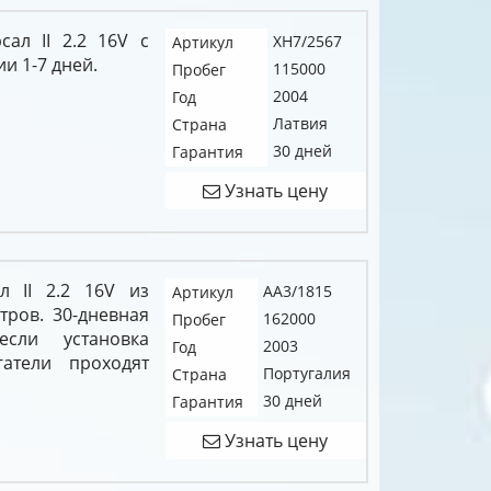
сал II 2.2 16V c
XH7/2567
Артикул
и 1-7 дней.
115000
Пробег
2004
Год
Латвия
Страна
30 дней
Гарантия
Узнать цену
л II 2.2 16V из
AA3/1815
Артикул
тров. 30-дневная
162000
Пробег
если установка
2003
Год
атели проходят
Португалия
Страна
30 дней
Гарантия
Узнать цену