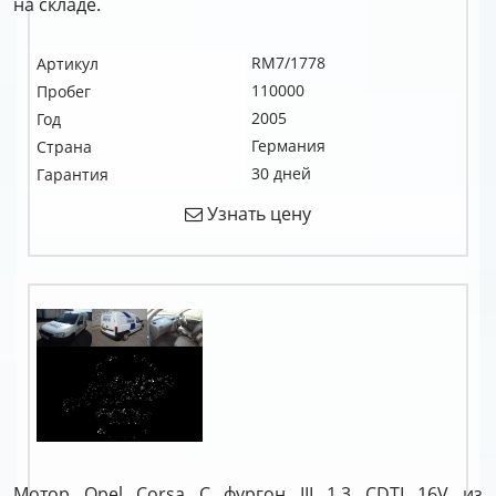
на складе.
RM7/1778
Артикул
110000
Пробег
2005
Год
Германия
Страна
30 дней
Гарантия
Узнать цену
Мотор Opel Corsa C фургон III 1.3 CDTI 16V из