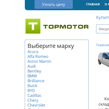
Узнать цену
ГЛАВНАЯ
О 
Купит
Выберите марку
Главна
Acura
Alfa Romeo
Aston Martin
Audi
Bentley
BMW
Brilliance
Buick
BYD
Cadillac
Ко
Chery
склад
Chevrolet