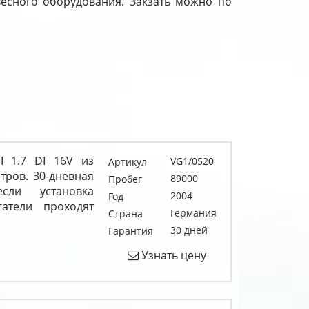
авесного оборудования. Закзать можно по
I 1.7 DI 16V из
VG1/0520
Артикул
тров. 30-дневная
89000
Пробег
сли установка
2004
Год
атели проходят
Германия
Страна
30 дней
Гарантия
Узнать цену