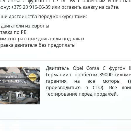
pel Corsa C фургон III 1.7 DI 16V с навесным и без н
ону: +375 29 916-66-39 или оставить заявку на сайте.
ши достоинства перед конкурентами:
 двигатели из европы
тавка по РБ
им контрактные двигатели под заказ
равка двигателя без предоплаты
Двигатель Opel Corsa C фургон II
Германии с пробегом 89000 киломе
гарантия на все моторы (е
производиться в СТО). Все двиг
тестирование перед продажей.