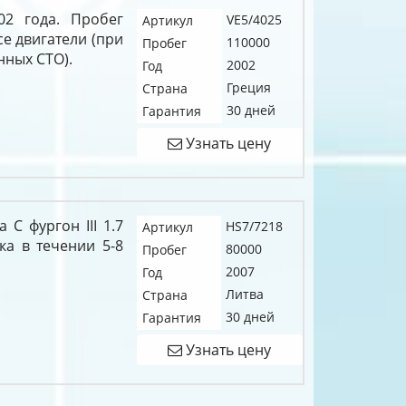
02 года. Пробег
VE5/4025
Артикул
се двигатели (при
110000
Пробег
нных СТО).
2002
Год
Греция
Страна
30 дней
Гарантия
Узнать цену
 C фургон III 1.7
HS7/7218
Артикул
ка в течении 5-8
80000
Пробег
2007
Год
Литва
Страна
30 дней
Гарантия
Узнать цену