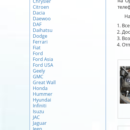
на O
Chrysler
Citroen
телеф
Dacia
На
Daewoo
DAF
Все
Daihatsu
Дос
Dodge
Воз
Ferrari
Отп
Fiat
Ford
Ford Asia
Ford USA
Geely
GMC
Great Wall
Honda
Hummer
Hyundai
Infiniti
Isuzu
JAC
Jaguar
Jeep