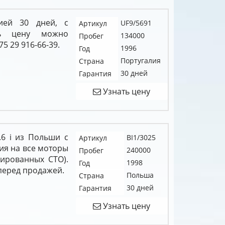
ией 30 дней, с
UF9/5691
Артикул
ть цену можно
134000
Пробег
5 29 916-66-39.
1996
Год
Португалия
Страна
30 дней
Гарантия
Узнать цену
.6 i из Польши с
BI1/3025
Артикул
ия на все моторы
240000
Пробег
цированных СТО).
1998
Год
перед продажей.
Польша
Страна
30 дней
Гарантия
Узнать цену