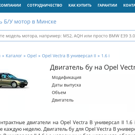
КОМПАНИИ
СОТРУДНИЧЕСТВО
КАК КУПИТЬ
ГАРАНТИИ
КОНТ
ь Б/У мотор в Минске
я
Каталог
Opel
Opel Vectra B универсал II
1.6 i
Двигатель бу на Opel Vectr
Модификация
Даты выпуска
Объем
Двигатель
нтрактные двигатели на Opel Vectra B универсал II 1.6
е каждую неделю. Двигатель бу для Opel Vectra B универса