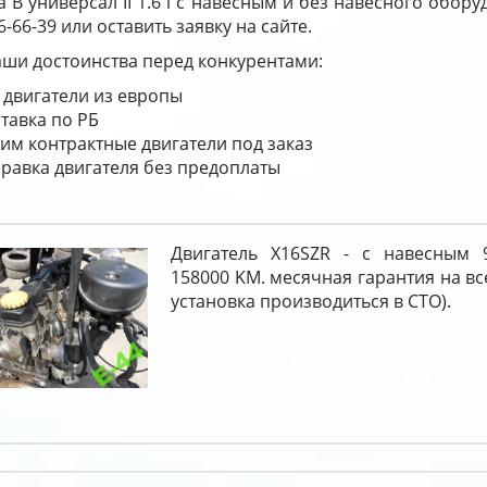
a B универсал II 1.6 i с навесным и без навесного обор
6-66-39 или оставить заявку на сайте.
ши достоинства перед конкурентами:
 двигатели из европы
тавка по РБ
им контрактные двигатели под заказ
равка двигателя без предоплаты
Двигатель X16SZR - с навесным 
158000 KM. месячная гарантия на вс
установка производиться в СТО).