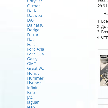
Vectr
Chrysler
Citroen
29 91
Dacia
На
Daewoo
DAF
Все
Daihatsu
Дос
Dodge
Воз
Ferrari
Отп
Fiat
Ford
Ford Asia
Ford USA
Geely
GMC
Great Wall
Honda
Hummer
Hyundai
Infiniti
Isuzu
JAC
Jaguar
Jeep