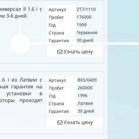
версал II 1.6 i c
ZT7/1110
Артикул
и 3-6 дней.
176000
Пробег
1999
Год
Германия
Страна
30 дней
Гарантия
Узнать цену
.6 i из Латвии с
BX5/0409
Артикул
ная гарантия на
260000
Пробег
и установки в
1996
Год
оторы проходят
Латвия
Страна
30 дней
Гарантия
Узнать цену