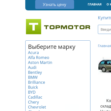
Узнать цену
ГЛАВНАЯ
О 
Купит
Выберите марку
Главна
Acura
Alfa Romeo
Aston Martin
Audi
Bentley
BMW
Brilliance
Buick
BYD
Cadillac
Ко
Chery
склад
Chevrolet