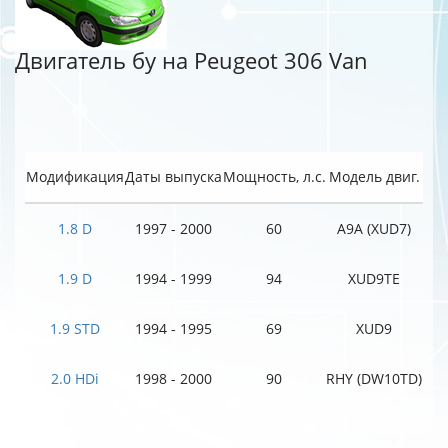
Двигатель бу на Peugeot 306 Van
Модификация
Даты выпуска
Мощность, л.с.
Модель двиг.
1.8 D
1997 - 2000
60
A9A (XUD7)
1.9 D
1994 - 1999
94
XUD9TE
1.9 STD
1994 - 1995
69
XUD9
2.0 HDi
1998 - 2000
90
RHY (DW10TD)