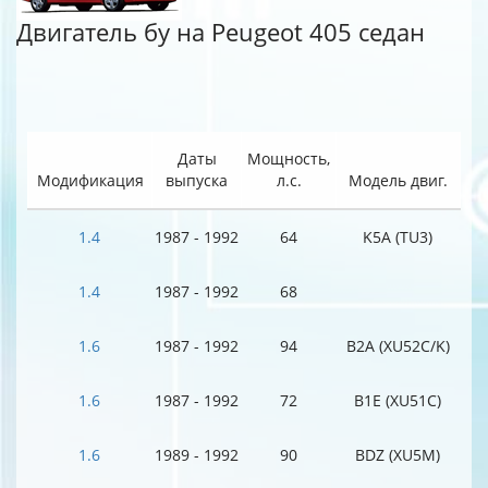
Двигатель бу на Peugeot 405 седан
Даты
Мощность,
Модификация
выпуска
л.с.
Модель двиг.
1.4
1987 - 1992
64
K5A (TU3)
1.4
1987 - 1992
68
1.6
1987 - 1992
94
B2A (XU52C/K)
1.6
1987 - 1992
72
B1E (XU51C)
1.6
1989 - 1992
90
BDZ (XU5M)