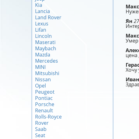
Kia
Мак
Lancia
Нужен
Land Rover
Ян
27
Lexus
Интер
Lifan
Мак
Lincoln
Умер
Maserati
Maybach
Алек
Mazda
цена
Mercedes
Гера
MINI
Хочу 
Mitsubishi
Nissan
Ива
Здрав
Opel
Peugeot
Pontiac
Porsche
Renault
Rolls-Royce
Rover
Saab
Seat