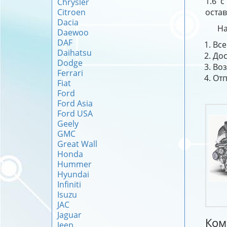
1.6 
Chrysler
Citroen
остав
Dacia
На
Daewoo
DAF
Все
Daihatsu
Дос
Dodge
Воз
Ferrari
Отп
Fiat
Ford
Ford Asia
Ford USA
Geely
GMC
Great Wall
Honda
Hummer
Hyundai
Infiniti
Isuzu
JAC
Jaguar
Ком
Jeep