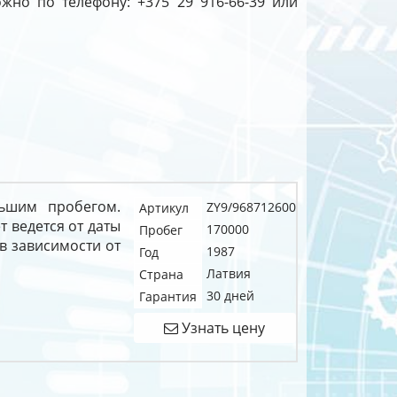
жно по телефону: +375 29 916-66-39 или
ьшим пробегом.
ZY9/968712600
Артикул
т ведется от даты
170000
Пробег
 в зависимости от
1987
Год
Латвия
Страна
30 дней
Гарантия
Узнать цену