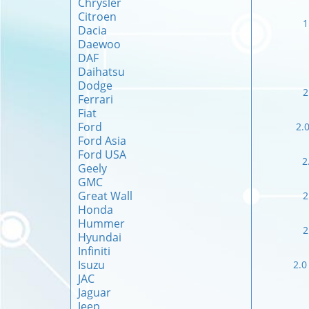
Chrysler
Citroen
1
Dacia
Daewoo
DAF
Daihatsu
Dodge
2
Ferrari
Fiat
Ford
2.0
Ford Asia
Ford USA
2
Geely
GMC
Great Wall
2
Honda
Hummer
2
Hyundai
Infiniti
Isuzu
2.0
JAC
Jaguar
Jeep