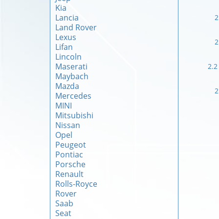
Kia
Lancia
2
Land Rover
Lexus
2
Lifan
Lincoln
Maserati
2.2
Maybach
Mazda
2
Mercedes
MINI
Mitsubishi
Nissan
Opel
Peugeot
Pontiac
Porsche
Renault
Rolls-Royce
Rover
Saab
Seat