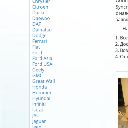
Обно
Chrysler
Citroen
Syncr
Dacia
с нав
Daewoo
заявк
DAF
На
Daihatsu
Dodge
Все
Ferrari
Дос
Fiat
Воз
Ford
Отп
Ford Asia
Ford USA
Geely
GMC
Great Wall
Honda
Hummer
Hyundai
Infiniti
Isuzu
JAC
Jaguar
Jeep