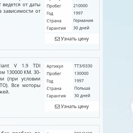
т ведется от даты
210000
Пробег
 в зависимости от
1997
Год
Германия
Страна
30 дней
Гарантия
Узнать цену
riant V 1.9 TDI
TT3/0330
Артикул
м 130000 КМ. 30-
130000
Пробег
ли (при условии
1997
Год
ТО). Все моторы
Польша
Страна
жей.
30 дней
Гарантия
Узнать цену