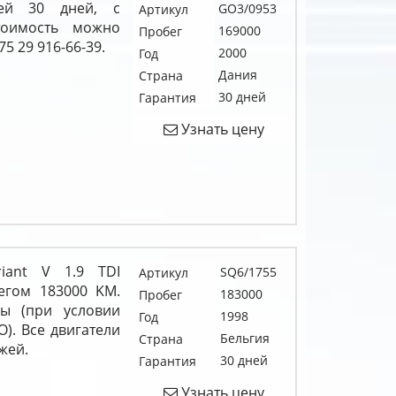
ией 30 дней, с
GO3/0953
Артикул
тоимость можно
169000
Пробег
5 29 916-66-39.
2000
Год
Дания
Страна
30 дней
Гарантия
Узнать цену
riant V 1.9 TDI
SQ6/1755
Артикул
егом 183000 KM.
183000
Пробег
ы (при условии
1998
Год
). Все двигатели
Бельгия
Страна
жей.
30 дней
Гарантия
Узнать цену