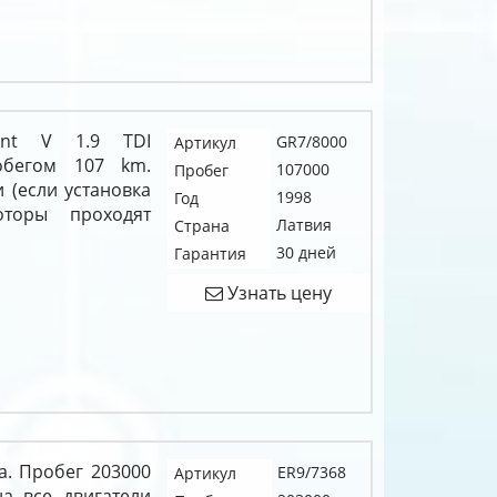
iant V 1.9 TDI
GR7/8000
Артикул
обегом 107 km.
107000
Пробег
 (если установка
1998
Год
оторы проходят
Латвия
Страна
30 дней
Гарантия
Узнать цену
а. Пробег 203000
ER9/7368
Артикул
на все двигатели