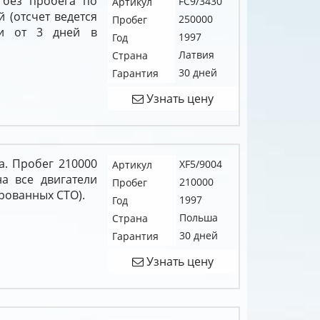
 без пробега по
FC9/3430
Артикул
й (отсчет ведется
250000
Пробег
ки от 3 дней в
1997
Год
Латвия
Страна
30 дней
Гарантия
Узнать цену
а. Пробег 210000
XF5/9004
Артикул
на все двигатели
210000
Пробег
рованных СТО).
1997
Год
Польша
Страна
30 дней
Гарантия
Узнать цену