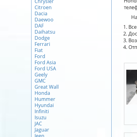
Hond
Chrysler
Citroen
телеф
Dacia
На
Daewoo
DAF
Все
Daihatsu
Дос
Dodge
Воз
Ferrari
Отп
Fiat
Ford
Ford Asia
Ford USA
Geely
GMC
Great Wall
Honda
Hummer
Hyundai
Infiniti
Isuzu
JAC
Jaguar
Jeep