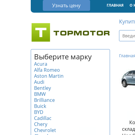
Узнать цену
ГЛАВНАЯ
О 
Купит
Выберите марку
Главна
Acura
Alfa Romeo
Aston Martin
Audi
Bentley
BMW
Brilliance
Buick
BYD
Cadillac
Ко
Chery
склад
Chevrolet