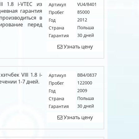
II 1.8 i-VTEC из
VU4/8401
Артикул
невная гарантия
85000
Пробег
 производиться в
2012
Год
ирование перед
Польша
Страна
30 дней
Гарантия
Узнать цену
тчбек VIII 1.8 i-
BB4/0837
Артикул
ечении 1-7 дней.
122000
Пробег
2009
Год
Польша
Страна
30 дней
Гарантия
Узнать цену