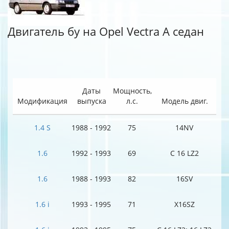
Двигатель бу на Opel Vectra A седан
Даты
Мощность,
Модификация
выпуска
л.с.
Модель двиг.
1.4 S
1988 - 1992
75
14NV
1.6
1992 - 1993
69
C 16 LZ2
1.6
1988 - 1993
82
16SV
1.6 i
1993 - 1995
71
X16SZ