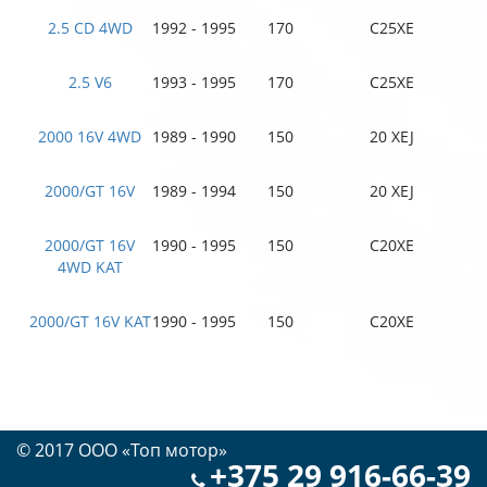
2.5 CD 4WD
1992 - 1995
170
C25XE
2.5 V6
1993 - 1995
170
C25XE
2000 16V 4WD
1989 - 1990
150
20 XEJ
2000/GT 16V
1989 - 1994
150
20 XEJ
2000/GT 16V
1990 - 1995
150
C20XE
4WD KAT
2000/GT 16V KAT
1990 - 1995
150
C20XE
© 2017 OOO «Топ мотор»
+375 29 916-66-39