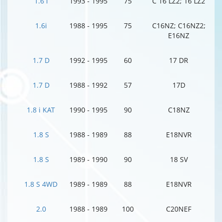
1.6 i
1993 - 1995
75
C 16 LZ2; 16 LZ2
1.6i
1988 - 1995
75
C16NZ; C16NZ2;
E16NZ
1.7 D
1992 - 1995
60
17 DR
1.7 D
1988 - 1992
57
17D
1.8 i KAT
1990 - 1995
90
C18NZ
1.8 S
1988 - 1989
88
E18NVR
1.8 S
1989 - 1990
90
18 SV
1.8 S 4WD
1989 - 1989
88
E18NVR
2.0
1988 - 1989
100
C20NEF