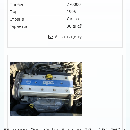
270000
Пробег
1995
Год
Литва
Страна
30 дней
Гарантия
Узнать цену
БУ мотор Opel Vectra A седан 2.0 i 16V 4WD c