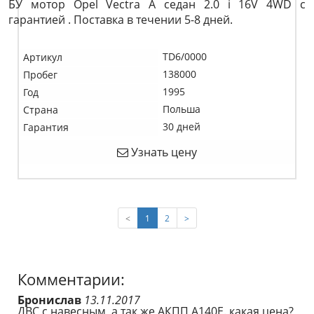
БУ мотор Opel Vectra A седан 2.0 i 16V 4WD c
гарантией . Поставка в течении 5-8 дней.
TD6/0000
Артикул
138000
Пробег
1995
Год
Польша
Страна
30 дней
Гарантия
Узнать цену
(current)
<
1
2
>
Комментарии:
Бронислав
13.11.2017
ДВС с навесным, а так же АКПП А140Е. какая цена?