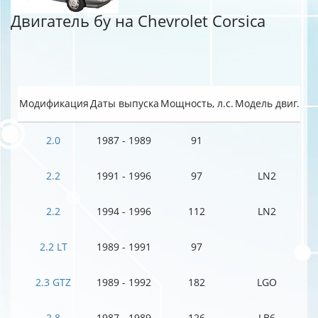
Двигатель бу на Chevrolet Corsica
Модификация
Даты выпуска
Мощность, л.с.
Модель двиг.
2.0
1987 - 1989
91
2.2
1991 - 1996
97
LN2
2.2
1994 - 1996
112
LN2
2.2 LT
1989 - 1991
97
2.3 GTZ
1989 - 1992
182
LGO
2.8
1987 - 1989
126
LB6